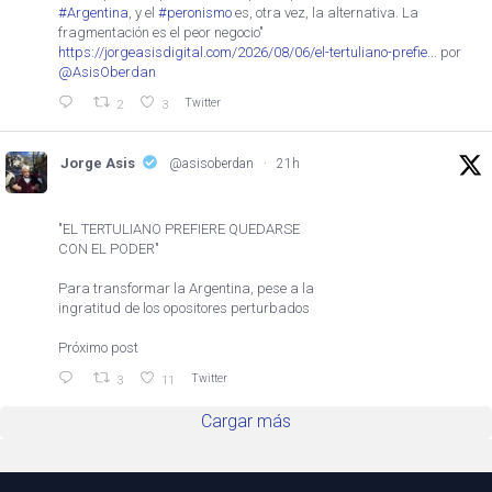
#Argentina
, y el
#peronismo
es, otra vez, la alternativa. La
fragmentación es el peor negocio"
https://jorgeasisdigital.com/2026/08/06/el-tertuliano-prefie...
por
@AsisOberdan
Twitter
2
3
Jorge Asis
@asisoberdan
·
21h
"EL TERTULIANO PREFIERE QUEDARSE
CON EL PODER"
Para transformar la Argentina, pese a la
ingratitud de los opositores perturbados
Próximo post
Twitter
3
11
Cargar más