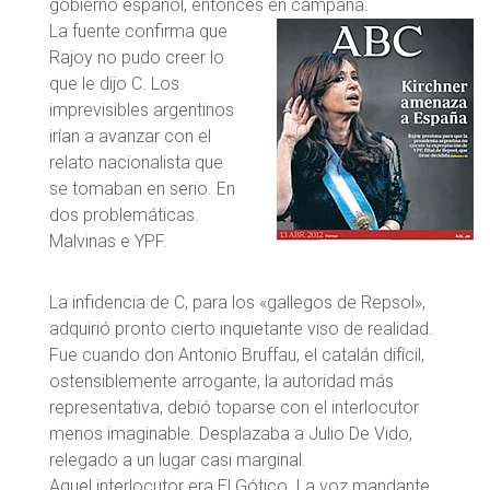
gobierno español, entonces en campaña.
La fuente confirma que
Rajoy no pudo creer lo
que le dijo C. Los
imprevisibles argentinos
irían a avanzar con el
relato nacionalista que
se tomaban en serio. En
dos problemáticas.
Malvinas e YPF.
La infidencia de C, para los «gallegos de Repsol»,
adquirió pronto cierto inquietante viso de realidad.
Fue cuando don Antonio Bruffau, el catalán difícil,
ostensiblemente arrogante, la autoridad más
representativa, debió toparse con el interlocutor
menos imaginable. Desplazaba a Julio De Vido,
relegado a un lugar casi marginal.
Aquel interlocutor era El Gótico. La voz mandante