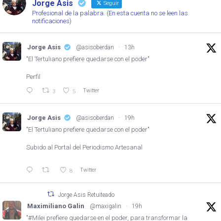
Jorge Asis
Seguir
Profesional de la palabra. (En esta cuenta no se leen las
notificaciones)
Jorge Asis
@asisoberdan
·
13h
"El Tertuliano prefiere quedarse con el poder"
Perfil
Twitter
3
5
Jorge Asis
@asisoberdan
·
19h
"El Tertuliano prefiere quedarse con el poder"
Subido al Portal del Periodismo Artesanal
Twitter
8
Jorge Asis Retuiteado
Maximiliano Galin
@maxigalin
·
19h
"#Milei prefiere quedarse en el poder, para transformar la