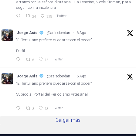
arrancó con la señora diputada Lilia Lemoine, Nicole Kidman, para
seguir con la insolencia
Twitter
24
215
Jorge Asis
@asisoberdan
·
6 Ago
"El Tertuliano prefiere quedarse con el poder"
Perfil
Twitter
6
15
Jorge Asis
@asisoberdan
·
6 Ago
"El Tertuliano prefiere quedarse con el poder"
Subido al Portal del Periodismo Artesanal
Twitter
3
18
Cargar más