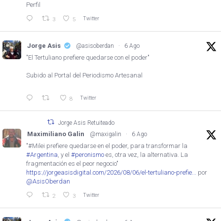
Perfil
Twitter
3
5
Jorge Asis
@asisoberdan
·
6 Ago
"El Tertuliano prefiere quedarse con el poder"
Subido al Portal del Periodismo Artesanal
Twitter
8
Jorge Asis Retuiteado
Maximiliano Galin
@maxigalin
·
6 Ago
"#Milei prefiere quedarse en el poder, para transformar la
#Argentina
, y el
#peronismo
es, otra vez, la alternativa. La
fragmentación es el peor negocio"
https://jorgeasisdigital.com/2026/08/06/el-tertuliano-prefie...
por
@AsisOberdan
Twitter
2
3