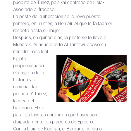
pueblito de Túnez, país -al contrario de Libia-
asociado al fracaso.
La peste de la liberación se lo llevó puesto
primero, en un mes, a Ben Alí. Al que le faltaba el
respeto hasta su mujer.
Después, en quince días, la peste se lo llevó a
Mubarak. Aunque quedó Al Tantawi, acaso su
ministro más leal.
Egipto
proporcionaba
el enigma de la
historia y la
racionalidad
política. Y Túnez,
la idea del
balneario. El sol
para los turistas europeos que buscaban
disipadamente los placeres de Epicuro.
Con la Libia de Kadhafi, el Bárbaro, no iba a