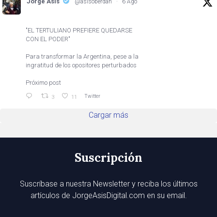
Jorge Asis
@asisoberdan
·
6 Ago
"EL TERTULIANO PREFIERE QUEDARSE
CON EL PODER"
Para transformar la Argentina, pese a la
ingratitud de los opositores perturbados
Próximo post
Twitter
3
11
Cargar más
Suscripción
Suscríbase a nuestra Newsletter y reciba los últimos
artículos de JorgeAsisDigital.com en su email.