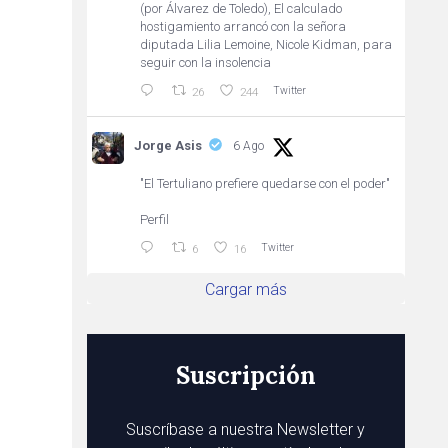
(por Álvarez de Toledo), El calculado
hostigamiento arrancó con la señora
diputada Lilia Lemoine, Nicole Kidman, para
seguir con la insolencia
Twitter
26
244
Jorge Asis
6 Ago
"El Tertuliano prefiere quedarse con el poder"
Perfil
Twitter
6
16
Cargar más
Suscripción
Suscríbase a nuestra Newsletter y