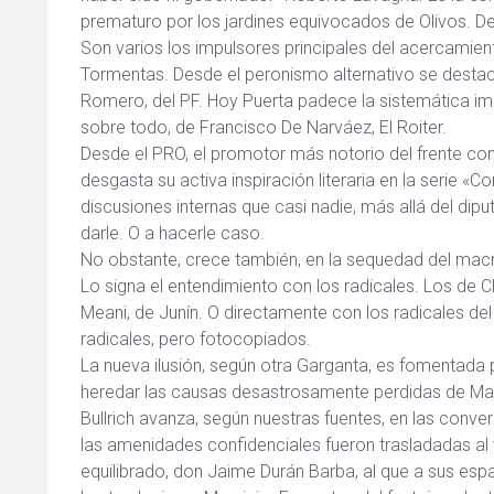
prematuro por los jardines equivocados de Olivos. De 
Son varios los impulsores principales del acercamiento
Tormentas. Desde el peronismo alternativo se destac
Romero, del PF. Hoy Puerta padece la sistemática im
sobre todo, de Francisco De Narváez, El Roiter.
Desde el PRO, el promotor más notorio del frente con 
desgasta su activa inspiración literaria en la serie 
discusiones internas que casi nadie, más allá del di
darle. O a hacerle caso.
No obstante, crece también, en la sequedad del macri
Lo signa el entendimiento con los radicales. Los de Cl
Meani, de Junín. O directamente con los radicales de
radicales, pero fotocopiados.
La nueva ilusión, según otra Garganta, es fomentada p
heredar las causas desastrosamente perdidas de M
Bullrich avanza, según nuestras fuentes, en las con
las amenidades confidenciales fueron trasladadas a
equilibrado, don Jaime Durán Barba, al que a sus es