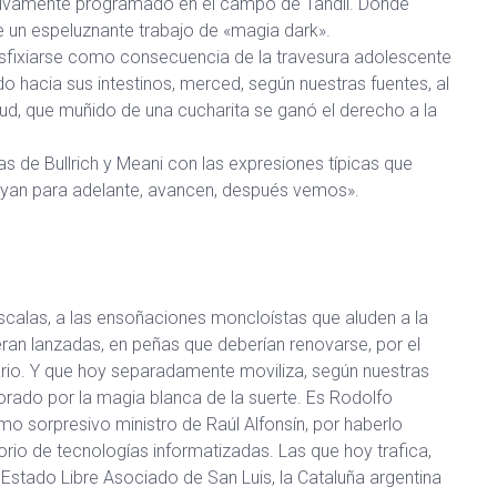
ectivamente programado en el campo de Tandil. Donde
de un espeluznante trabajo de «magia dark».
asfixiarse como consecuencia de la travesura adolescente
ado hacia sus intestinos, merced, según nuestras fuentes, al
ud, que muñido de una cucharita se ganó el derecho a la
s de Bullrich y Meani con las expresiones típicas que
ayan para adelante, avancen, después vemos».
escalas, a las ensoñaciones moncloístas que aluden a la
eran lanzadas, en peñas que deberían renovarse, por el
rio. Y que hoy separadamente moviliza, según nuestras
orado por la magia blanca de la suerte. Es Rodolfo
o sorpresivo ministro de Raúl Alfonsín, por haberlo
io de tecnologías informatizadas. Las que hoy trafica,
 Estado Libre Asociado de San Luis, la Cataluña argentina