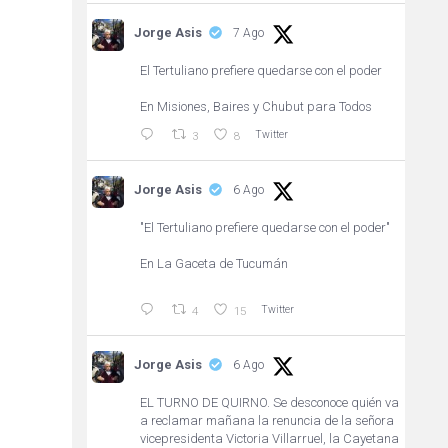
Jorge Asis
7 Ago
El Tertuliano prefiere quedarse con el poder
En Misiones, Baires y Chubut para Todos
Twitter
3
8
Jorge Asis
6 Ago
"El Tertuliano prefiere quedarse con el poder"
En La Gaceta de Tucumán
Twitter
4
15
Jorge Asis
6 Ago
EL TURNO DE QUIRNO. Se desconoce quién va
a reclamar mañana la renuncia de la señora
vicepresidenta Victoria Villarruel, la Cayetana