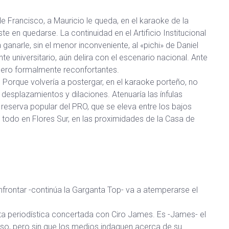
e Francisco, a Mauricio le queda, en el karaoke de la
ste en quedarse. La continuidad en el Artificio Institucional
ganarle, sin el menor inconveniente, al «pichi» de Daniel
te universitario, aún delira con el escenario nacional. Ante
 pero formalmente reconfortantes.
. Porque volvería a postergar, en el karaoke porteño, no
s desplazamientos y dilaciones. Atenuaría las ínfulas
reserva popular del PRO, que se eleva entre los bajos
 todo en Flores Sur, en las proximidades de la Casa de
onfrontar -continúa la Garganta Top- va a atemperarse el
vista periodística concertada con Ciro James. Es -James- el
so, pero sin que los medios indaguen acerca de su