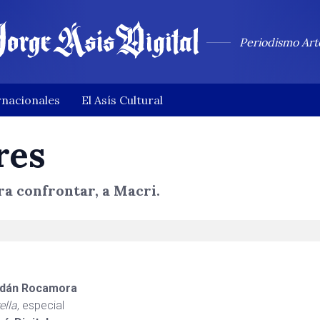
Periodismo Art
rnacionales
El Asís Cultural
res
ra confrontar, a Macri.
dán Rocamora
ella
, especial