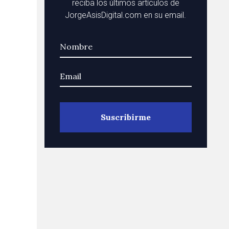
reciba los últimos artículos de
JorgeAsisDigital.com en su email.