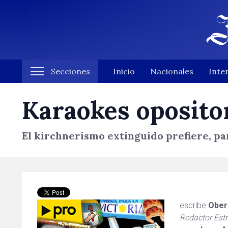
Secciones
Inicio
Nacionales
Inte
Karaokes oposito
El kirchnerismo extinguido prefiere, pa
escribe
Ober
Redactor Estr