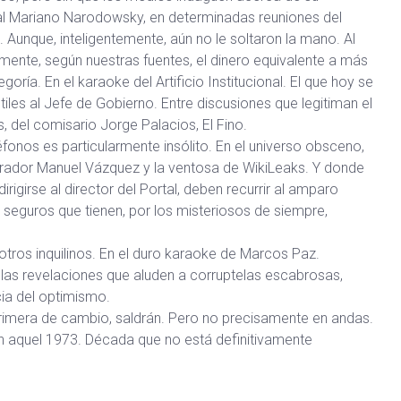
ncial Mariano Narodowsky, en determinadas reuniones del
s. Aunque, inteligentemente, aún no le soltaron la mano. Al
ente, según nuestras fuentes, el dinero equivalente a más
oría. En el karaoke del Artificio Institucional. El que hoy se
iles al Jefe de Gobierno. Entre discusiones que legitiman el
, del comisario Jorge Palacios, El Fino.
fonos es particularmente insólito. En el universo obsceno,
arrador Manuel Vázquez y la ventosa de WikiLeaks. Y donde
rigirse al director del Portal, deben recurrir al amparo
n seguros que tienen, por los misteriosos de siempre,
otros inquilinos. En el duro karaoke de Marcos Paz.
las revelaciones que aluden a corruptelas escabrosas,
cia del optimismo.
la primera de cambio, saldrán. Pero no precisamente en andas.
n aquel 1973. Década que no está definitivamente