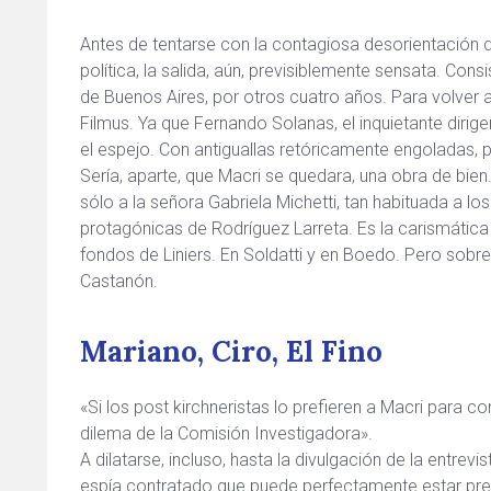
Antes de tentarse con la contagiosa desorientación d
política, la salida, aún, previsiblemente sensata. Consi
de Buenos Aires, por otros cuatro años. Para volver a 
Filmus. Ya que Fernando Solanas, el inquietante dirigen
el espejo. Con antiguallas retóricamente engoladas,
Sería, aparte, que Macri se quedara, una obra de bien
sólo a la señora Gabriela Michetti, tan habituada a lo
protagónicas de Rodríguez Larreta. Es la carismática 
fondos de Liniers. En Soldatti y en Boedo. Pero sobre
Castanón.
Mariano, Ciro, El Fino
«Si los post kirchneristas lo prefieren a Macri para c
dilema de la Comisión Investigadora».
A dilatarse, incluso, hasta la divulgación de la entre
espía contratado que puede perfectamente estar pre