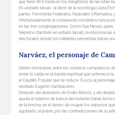
que tiene Wi-fi hasta en los mingitorios de las rutas i
En «estado larval» -al decir de la socióloga Laura Etc
partes. Peronistas Federales, Radicales Inflamados,
Infortunadamente el contubernio romántico nunca pod
en las tres congregaciones. Como Das Neves, quien, 
felipismo (también en estado larval), revoluciona las
electorales donde los militantes peronistas hacen una
Narváez, el personaje de Ca
Deben esmerarse, entre los rockeros compulsivos del
evitar la caída en la banda espiritual que enternece l
el Caudillo Popular que se reduce. Evoca al personaje
olvidado Eugenio Cambaceres.
Después del abandono de Emilio Monzó, y del desplaza
queda el ludismo de banca del mutante Daniel Amoro
en la brecha, en el deseo de ocupar los espacios que
agobiado, el pobre, por las contradicciones de su jef