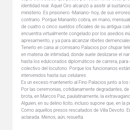
identidad real. Aquel Ciro alcanzó a asistir al susta
ministerio. Es prisionero -Mariano- hoy, de sus errore
contrario. Porque Marianito cobra, en mano, mensualm
de cuatro o cinco sueldos oficiales de su antigua categ
encuentra virtualmente congelado por los asedios inút
apresamiento, y ya para alcanzar ribetes demenciales
Tenerlo en cana al comisario Palacios por chupar telé
en materia de intimidad, donde suele deslizarse el n
hasta los edulcorados diplomáticos de carrera, para di
colectivo del locutorio. Porque los funcionarios está
intervenidos hasta sus celulares.
Es un exceso mantenerlo al Fino Palacios junto a los 
Por las ceremonias, cotidianamente degradantes, de 
brota, en Marcos Paz, paulatinamente, la extravagan
Alguien, en su delirio lícito, incluso supone que, en 
Como aquellos presos rescatados de Villa Devoto. E
aclarada. Menos, aún, resuelta.