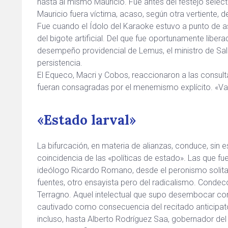
hasta al mismo Mauricio. Fue antes del festejo sel
Mauricio fuera víctima, acaso, según otra vertiente, 
Fue cuando el Ídolo del Karaoke estuvo a punto de 
del bigote artificial. Del que fue oportunamente liber
desempeño providencial de Lemus, el ministro de Sal
persistencia.
El Equeco, Macri y Cobos, reaccionaron a las consulta
fueran consagradas por el menemismo explícito. «V
«Estado larval»
La bifurcación, en materia de alianzas, conduce, sin 
coincidencia de las «políticas de estado». Las que fu
ideólogo Ricardo Romano, desde el peronismo solita
fuentes, otro ensayista pero del radicalismo. Condec
Terragno. Aquel intelectual que supo desembocar com
cautivado como consecuencia del recitado anticipator
incluso, hasta Alberto Rodríguez Saa, gobernador del