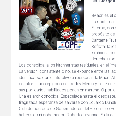
para
JorgeAs
«Macri es el 
Lo confirma l
El tema, con s
propósito de 
Cantante Fru
Reflotar la id
kirchnerismo 
derecha» (pos
Los consolida, a los kirchneristas residuales, en el im
La versión, consistente o no, se expande entre las la
identificarse con el atractivo unipersonal de Macri. Al
desafortunado epígono de Freddy Mercury tiene que in
sus partidarios habilitados ponen en marcha. O por la
Una es archiconocida. Especulada hasta el desgaste. 
fragilizada esperanza de salvarse con Eduardo Duhal
Club demacrado de Gobernadores del Peronismo Federa
haber sido ni gobernador- Roberto Lavagna. Es la es