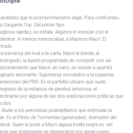
ísDigital
candidato que el post kirchnerismo elige. Para confrontar».
a Garganta Top. Del primer tipo.
igilosa rapidez, se instala. Algunos lo insinúan con el
destruir. A menos menoscabar, a Mauricio Macri. El
strado.
ea perversa del rival a la carta. Macri le brinda, al
extinguido, la ilusión programada de competir con «la
icionamiento que Macri, en vano, se resiste a asumir).
aginario alucinante. Suponerse vinculados a la izquierda.
ceraciones del PRO. Es el partidito urbano que suele
 regreso de la instancia de plenitud amorosa, el
clinarse por alguna de las dos exploraciones políticas que
s dos.
Alude a los peronistas pirandellianos que estimulan la
de.
Es el Piloto de Tormentas (generadas). Animador del
l. Quien le pone a Macri alguna bolilla negra es -sin
finge que tristemente se desperdició por aquel paseo