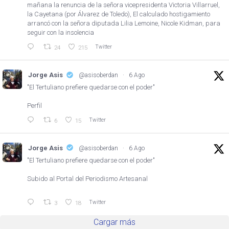
mañana la renuncia de la señora vicepresidenta Victoria Villarruel,
la Cayetana (por Álvarez de Toledo), El calculado hostigamiento
arrancó con la señora diputada Lilia Lemoine, Nicole Kidman, para
seguir con la insolencia
Twitter
24
215
Jorge Asis
@asisoberdan
·
6 Ago
"El Tertuliano prefiere quedarse con el poder"
Perfil
Twitter
6
15
Jorge Asis
@asisoberdan
·
6 Ago
"El Tertuliano prefiere quedarse con el poder"
Subido al Portal del Periodismo Artesanal
Twitter
3
18
Cargar más