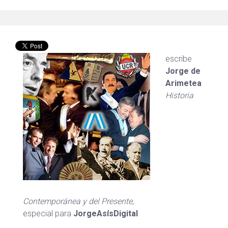
escribe
Jorge de
Arimetea
Historia
Contemporánea y del Presente
,
especial para
JorgeAsísDigital