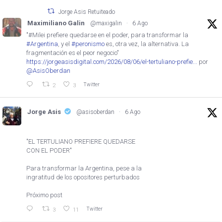
Jorge Asis Retuiteado
Maximiliano Galin
@maxigalin
·
6 Ago
"#Milei prefiere quedarse en el poder, para transformar la
#Argentina
, y el
#peronismo
es, otra vez, la alternativa. La
fragmentación es el peor negocio"
https://jorgeasisdigital.com/2026/08/06/el-tertuliano-prefie...
por
@AsisOberdan
Twitter
2
3
Jorge Asis
@asisoberdan
·
6 Ago
"EL TERTULIANO PREFIERE QUEDARSE
CON EL PODER"
Para transformar la Argentina, pese a la
ingratitud de los opositores perturbados
Próximo post
Twitter
3
11