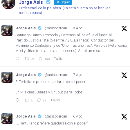
Jorge Asis
Seguir
Profesional de la palabra. (En esta cuenta no se leen las
notificaciones)
Jorge Asis
@asisoberdan
·
8 Ago
Santiago Cúneo, Protocolo y Ceremonial, se afilia el lunes al
Partido Justicialista (54 entre 7 y 8, La Plata). Conductor del
Movimiento Confederal y de "Uno más uno tres". Perro de Metal como
Milei y Uñac (que aspira a sucederlo). Ampliaremos.
Twitter
24
190
Jorge Asis
@asisoberdan
·
7 Ago
El Tertuliano prefiere quedarse con el poder
En Misiones, Baires y Chubut para Todos
Twitter
3
15
Jorge Asis
@asisoberdan
·
6 Ago
"El Tertuliano prefiere quedarse con el poder"