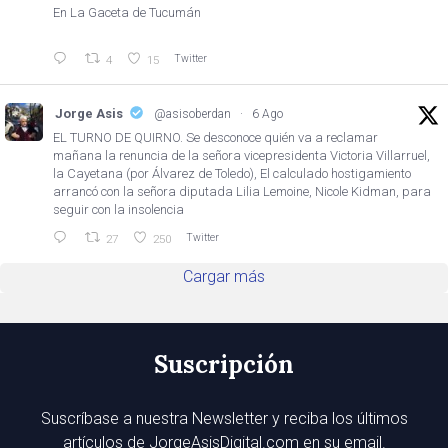
En La Gaceta de Tucumán
Twitter
4
15
Jorge Asis
@asisoberdan
·
6 Ago
EL TURNO DE QUIRNO. Se desconoce quién va a reclamar
mañana la renuncia de la señora vicepresidenta Victoria Villarruel,
la Cayetana (por Álvarez de Toledo), El calculado hostigamiento
arrancó con la señora diputada Lilia Lemoine, Nicole Kidman, para
seguir con la insolencia
Twitter
27
250
Cargar más
Suscripción
Suscríbase a nuestra Newsletter y reciba los últimos
artículos de JorgeAsisDigital.com en su email.