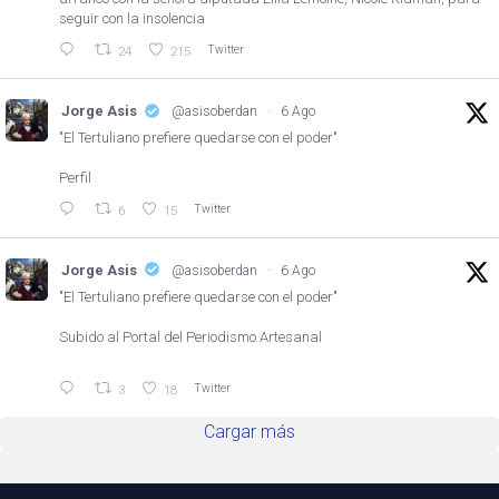
seguir con la insolencia
Twitter
24
215
Jorge Asis
@asisoberdan
·
6 Ago
"El Tertuliano prefiere quedarse con el poder"
Perfil
Twitter
6
15
Jorge Asis
@asisoberdan
·
6 Ago
"El Tertuliano prefiere quedarse con el poder"
Subido al Portal del Periodismo Artesanal
Twitter
3
18
Cargar más