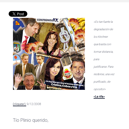
«Es tan fuerte la
degradación de
los Kirchner
que basta con
tomar distancia,
para
justificarse. Para
recibirse, una vez
purificado, de
opositor»
«La rifa»
(cliquear).
9/12/2008
Tío Plinio querido,