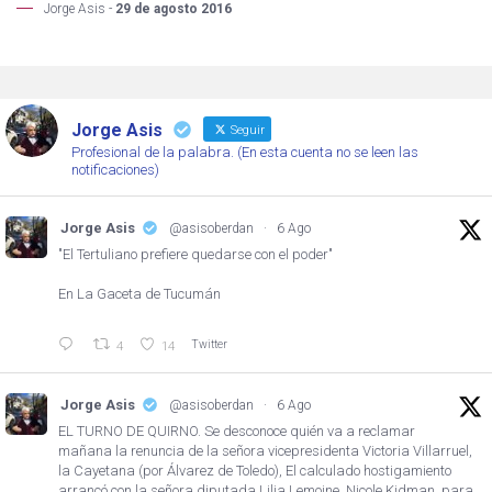
Jorge Asis -
29 de agosto 2016
Jorge Asis
Seguir
Profesional de la palabra. (En esta cuenta no se leen las
notificaciones)
Jorge Asis
@asisoberdan
·
6 Ago
"El Tertuliano prefiere quedarse con el poder"
En La Gaceta de Tucumán
Twitter
4
14
Jorge Asis
@asisoberdan
·
6 Ago
EL TURNO DE QUIRNO. Se desconoce quién va a reclamar
mañana la renuncia de la señora vicepresidenta Victoria Villarruel,
la Cayetana (por Álvarez de Toledo), El calculado hostigamiento
arrancó con la señora diputada Lilia Lemoine, Nicole Kidman, para