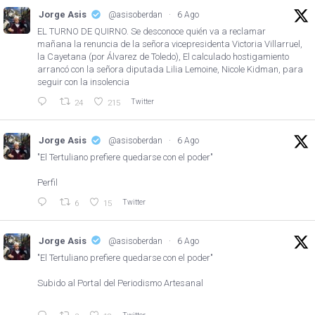
Jorge Asis
@asisoberdan
·
6 Ago
EL TURNO DE QUIRNO. Se desconoce quién va a reclamar
mañana la renuncia de la señora vicepresidenta Victoria Villarruel,
la Cayetana (por Álvarez de Toledo), El calculado hostigamiento
arrancó con la señora diputada Lilia Lemoine, Nicole Kidman, para
seguir con la insolencia
Twitter
24
215
Jorge Asis
@asisoberdan
·
6 Ago
"El Tertuliano prefiere quedarse con el poder"
Perfil
Twitter
6
15
Jorge Asis
@asisoberdan
·
6 Ago
"El Tertuliano prefiere quedarse con el poder"
Subido al Portal del Periodismo Artesanal