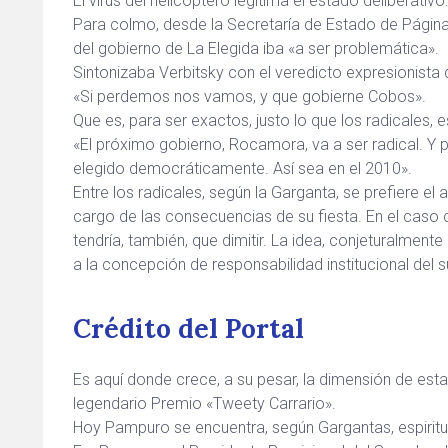
El virus del helicóptero legitima el estado deliberativo
Para colmo, desde la Secretaría de Estado de Página 
del gobierno de La Elegida iba «a ser problemática».
Sintonizaba Verbitsky con el veredicto expresionista 
«Si perdemos nos vamos, y que gobierne Cobos».
Que es, para ser exactos, justo lo que los radicales,
«El próximo gobierno, Rocamora, va a ser radical. Y
elegido democráticamente. Así sea en el 2010».
Entre los radicales, según la Garganta, se prefiere el 
cargo de las consecuencias de su fiesta. En el caso d
tendría, también, que dimitir. La idea, conjeturalmen
a la concepción de responsabilidad institucional del 
Crédito del Portal
Es aquí donde crece, a su pesar, la dimensión de esta
legendario Premio «Tweety Carrario».
Hoy Pampuro se encuentra, según Gargantas, espiri