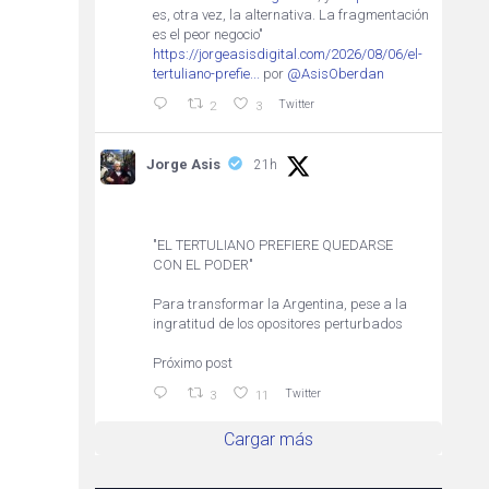
es, otra vez, la alternativa. La fragmentación
es el peor negocio"
https://jorgeasisdigital.com/2026/08/06/el-
tertuliano-prefie...
por
@AsisOberdan
Twitter
2
3
Jorge Asis
21h
"EL TERTULIANO PREFIERE QUEDARSE
CON EL PODER"
Para transformar la Argentina, pese a la
ingratitud de los opositores perturbados
Próximo post
Twitter
3
11
Cargar más