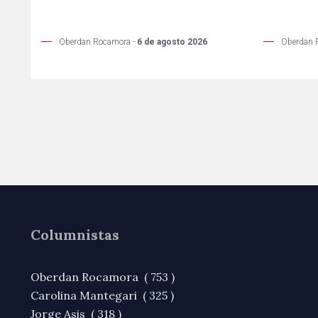
Oberdan Rocamora -
6 de agosto 2026
Oberdan 
Columnistas
Oberdan Rocamora ( 753 )
Carolina Mantegari ( 325 )
Jorge Asis ( 318 )