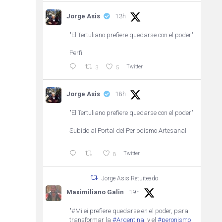
Jorge Asis
13h
"El Tertuliano prefiere quedarse con el poder"
Perfil
Twitter
3
5
Jorge Asis
18h
"El Tertuliano prefiere quedarse con el poder"
Subido al Portal del Periodismo Artesanal
Twitter
8
Jorge Asis Retuiteado
Maximiliano Galin
19h
"#Milei prefiere quedarse en el poder, para
transformar la
#Argentina
, y el
#peronismo