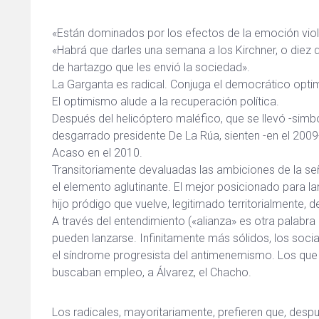
«Están dominados por los efectos de la emoción vio
«Habrá que darles una semana a los Kirchner, o diez d
de hartazgo que les envió la sociedad».
La Garganta es radical. Conjuga el democrático opti
El optimismo alude a la recuperación política.
Después del helicóptero maléfico, que se llevó -simból
desgarrado presidente De La Rúa, sienten -en el 2009-
Acaso en el 2010.
Transitoriamente devaluadas las ambiciones de la se
el elemento aglutinante. El mejor posicionado para la
hijo pródigo que vuelve, legitimado territorialmente,
A través del entendimiento («alianza» es otra palabra 
pueden lanzarse. Infinitamente más sólidos, los socia
el síndrome progresista del antimenemismo. Los que se
buscaban empleo, a Álvarez, el Chacho.
Los radicales, mayoritariamente, prefieren que, despué