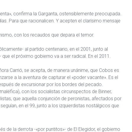
lenta», confirma la Garganta, ostensiblemente preocupada.
ías. Para que racionalicen. Y acepten el clarísimo mensaje
mismo, con los recaudos que depara el temor.
icamente- al partido centenario, en el 2001, junto al
 que el próximo gobierno va a ser radical. En el 2011.
ñora Carrió, se acepta, de manera unánime, que Cobos es
nzarse a la aventura de capturar el «poder vacante». Es el
 después de excursionar por los bordes del pecado.
maléfica), con los socialistas circunspectos de Binner,
listas, que aquella conjunción de peronistas, afectados por
guían, en el 99, junto a los izquierdistas nostálgicos que
s de la derrota -«por puntitos»- de El Elegidor, el gobierno