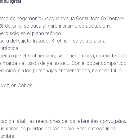
ísDigital
rismo de hegemonía» -según evalúa Consultora Oximoron-,
8 de junio, se pasa al «kirchnerismo de acotación».
ero sólo en el plano teórico.
ura del sujeto tratado -Kirchner-, se asiste a una
 práctica.
enta que el kirchnerismo, sin la hegemonía, no existe. Con
ue marca «la ilusión de ya no ser». Con el poder compartido,
educido, sin los personajes emblemáticos, no sería tal. El
a vez, en Cobos.
ación fatal-, las reacciones de los referentes conyugales,
suraron las puertas del raciocinio. Para entreabrir, en
idumbre.