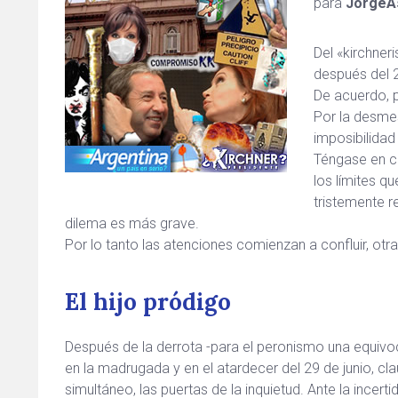
para
JorgeAs
Del «kirchne
después del 2
De acuerdo, p
Por la desmes
imposibilidad
Téngase en cu
los límites q
tristemente r
dilema es más grave.
Por lo tanto las atenciones comienzan a confluir, otr
El hijo pródigo
Después de la derrota -para el peronismo una equivoc
en la madrugada y en el atardecer del 29 de junio, clau
simultáneo, las puertas de la inquietud. Ante la incert