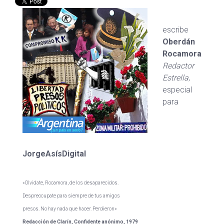
escribe
Oberdán
Rocamora
Redactor
Estrella
,
especial
para
JorgeAsísDigital
«Olvidate, Rocamora, de los desaparecidos.
Despreocupate para siempre de tus amigos
presos. No hay nada que hacer. Perdieron»
Redacción de Clarín, Confidente anónimo, 1979