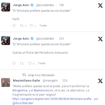
Jorge Asis
@asisoberdan
·
16h
"El Tertuliano prefiere quedarse con el poder"
Perfil
Twitter
3
5
Jorge Asis
@asisoberdan
·
22h
"El Tertuliano prefiere quedarse con el poder"
Subido al Portal del Periodismo Artesanal
Twitter
8
Jorge Asis Retuiteado
Maximiliano Galin
@maxigalin
·
22h
"#Milei prefiere quedarse en el poder, para transformar la
#Argentina
, y el
#peronismo
es, otra vez, la alternativa. La
fragmentación es el peor negocio"
https://jorgeasisdigital.com/2026/08/06/el-tertuliano-prefie...
por
@AsisOberdan