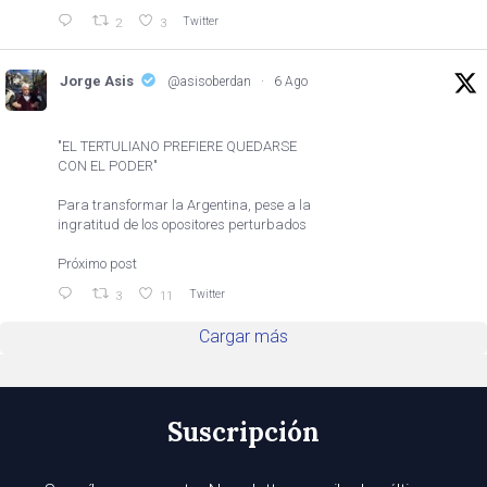
Twitter
2
3
Jorge Asis
@asisoberdan
·
6 Ago
"EL TERTULIANO PREFIERE QUEDARSE
CON EL PODER"
Para transformar la Argentina, pese a la
ingratitud de los opositores perturbados
Próximo post
Twitter
3
11
Cargar más
Suscripción