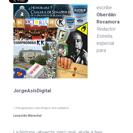
escribe
Oberdán
Rocamora
Redactor
Estrella
,
especial
para
JorgeAsísDigital
«Tres aparceros, tres amigos, tres cuñados»
Leopoldo Marechal
La historia -abyecta, pero real- alude a tres