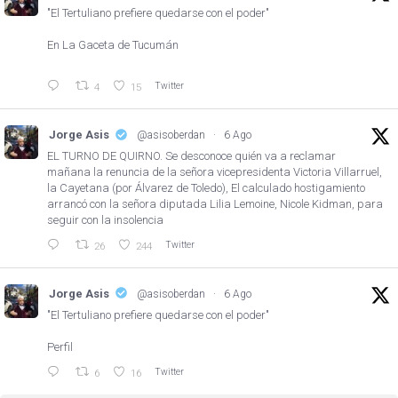
"El Tertuliano prefiere quedarse con el poder"
En La Gaceta de Tucumán
Twitter
4
15
Jorge Asis
@asisoberdan
·
6 Ago
EL TURNO DE QUIRNO. Se desconoce quién va a reclamar
mañana la renuncia de la señora vicepresidenta Victoria Villarruel,
la Cayetana (por Álvarez de Toledo), El calculado hostigamiento
arrancó con la señora diputada Lilia Lemoine, Nicole Kidman, para
seguir con la insolencia
Twitter
26
244
Jorge Asis
@asisoberdan
·
6 Ago
"El Tertuliano prefiere quedarse con el poder"
Perfil
Twitter
6
16