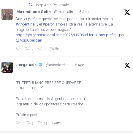
Jorge Asis Retuiteado
Maximiliano Galin
@maxigalin
·
6 Ago
"#Milei prefiere quedarse en el poder, para transformar la
#Argentina
, y el
#peronismo
es, otra vez, la alternativa. La
fragmentación es el peor negocio"
https://jorgeasisdigital.com/2026/08/06/el-tertuliano-prefie...
por
@AsisOberdan
Twitter
2
3
Jorge Asis
@asisoberdan
·
6 Ago
"EL TERTULIANO PREFIERE QUEDARSE
CON EL PODER"
Para transformar la Argentina, pese a la
ingratitud de los opositores perturbados
Próximo post
Twitter
3
11