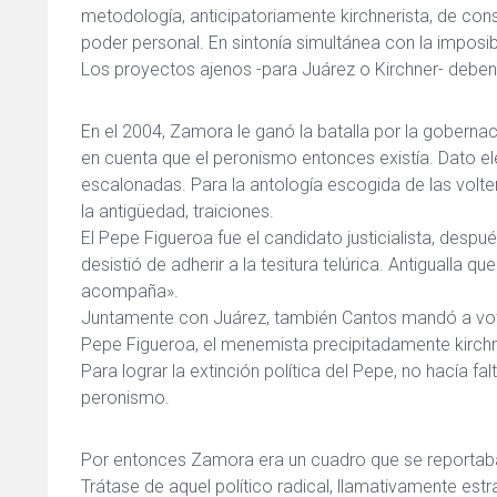
metodología, anticipatoriamente kirchnerista, de con
poder personal. En sintonía simultánea con la imposib
Los proyectos ajenos -para Juárez o Kirchner- deben 
En el 2004, Zamora le ganó la batalla por la goberna
en cuenta que el peronismo entonces existía. Dato ele
escalonadas. Para la antología escogida de las volte
la antigüedad, traiciones.
El Pepe Figueroa fue el candidato justicialista, desp
desistió de adherir a la tesitura telúrica. Antigualla 
acompaña».
Juntamente con Juárez, también Cantos mandó a votar
Pepe Figueroa, el menemista precipitadamente kirch
Para lograr la extinción política del Pepe, no hacía fal
peronismo.
Por entonces Zamora era un cuadro que se reportaba
Trátase de aquel político radical, llamativamente est