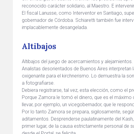
reconocido carácter solidario, al Maestro. E intervenir
El fiscal Lanusse, como Interventor en Santiago, supe
gobernador de Córdoba. Schiaretti también fue interven
implacablemente desangelada.
Altibajos
Altibajos del juego de acercamientos y alejamientos.
Analistas desorientados de Buenos Aires interpretan 
oxigenante para el kirchnerismo. Lo demuestra la son
a fotografiarse.
Debiera registrarse, tal vez, esta elección, como el 
Porque Zamora le tomó el dinero, que es el máximo c
llevar, por ejemplo, un vicegobernador, que le respond
Por lo tanto Zamora se prepara, sigilosamente, según 
aditamentos. Desprenderse paulatinamente del Kash, 
primer lugar, de la causa estrictamente personal de 
desde el Portal, se felicita.