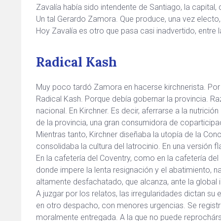
Zavalía había sido intendente de Santiago, la capita
Un tal Gerardo Zamora. Que produce, una vez electo,
Hoy Zavalía es otro que pasa casi inadvertido, entre l
Radical Kash
Muy poco tardó Zamora en hacerse kirchnerista. Por 
Radical Kash. Porque debía gobernar la provincia. R
nacional. En Kirchner. Es decir, aferrarse a la nutrición
de la provincia, una gran consumidora de coparticipac
Mientras tanto, Kirchner diseñaba la utopía de la Con
consolidaba la cultura del latrocinio. En una versión
En la cafetería del Coventry, como en la cafetería de
donde impere la lenta resignación y el abatimiento, na
altamente desfachatado, que alcanza, ante la global in
A juzgar por los relatos, las irregularidades dictan
en otro despacho, con menores urgencias. Se regist
moralmente entregada. A la que no puede reprochársele