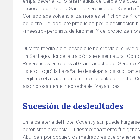
empalidecer a Rulfo, a la medida de García Márquez
raciocinio de Beatriz Sarlo, la serenidad de Kovadloff
Con sobrada solvencia, Zamora es el Pichón de Kirch
del claro. Del boquete producido por la declinación bi
«maestro» peronista de Kirchner. Y del propio Zamor
Durante medio siglo, desde que no era viejo, el «viejo
En Santiago, donde la traición suele ser natural. Como 
Reverencias entonces al Gran Tacuchador, Gerardo Z
Estero. Logró la hazaña de desalojar a los suplicant
Legitimó el atragantamiento con el dulce de leche. Co
asombrosamente irreprochable. Vayan loas.
Sucesión de deslealtades
En la cafetería del Hotel Coventry aún puede hurgars
peronismo provincial. El desmoronamiento fue gene
Abundan, por doquier, los medradores que prefieren e