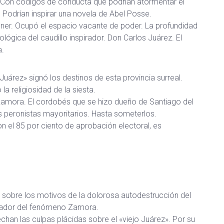
. Con códigos de conducta que podrían atormentar el
. Podrían inspirar una novela de Abel Posse.
ner. Ocupó el espacio vacante de poder. La profundidad
ológica del caudillo inspirador. Don Carlos Juárez. El
a.
 Juárez» signó los destinos de esta provincia surreal.
la religiosidad de la siesta.
amora. El cordobés que se hizo dueño de Santiago del
es peronistas mayoritarios. Hasta someterlos.
n el 85 por ciento de aprobación electoral, es
e sobre los motivos de la dolorosa autodestrucción del
rador del fenómeno Zamora.
chan las culpas plácidas sobre el «viejo Juárez». Por su