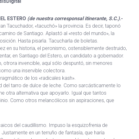
ísDigital
DEL ESTERO
(de nuestra corresponsal itinerante, S.C.)
.-
an Tacuchador, «tacuchó» la provincia. Es decir, taponó
camino de Santiago. Aplastó al «resto del mundo», la
ición. Hasta pisarla. Tacucharla de boletas.
ez en su historia, el peronismo, ostensiblemente destruido,
ntar, en Santiago del Estero, un candidato a gobernador.
, otrora invencible, aquí sólo despuntó, sin menores
como una inservible colectora.
ragmático de los «radicales kash».
ad del tarro de dulce de leche. Como sarcásticamente lo
e otra alternativa que apoyarlo. Igual que tantos
cinio. Como otros melancólicos sin aspiraciones, que
icos del caudillismo. Impuso la esquizofrenia de
. Justamente en un terruño de fantasía, que haría