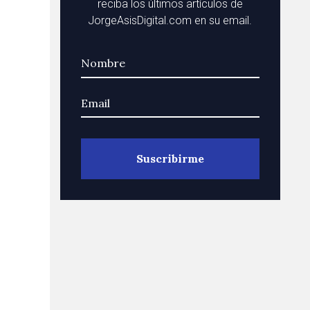
reciba los últimos artículos de
JorgeAsisDigital.com en su email.