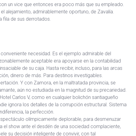
l, con un vice que entonces era poco más que su empleado.
 el alejamiento, admirablemente oportuno, de Zavalía.
a fila de sus derrotados.
conveniente necesidad. Es el ejemplo admirable del
azonablemente aceptable era apoyarse en la contabilidad
 insaciable de su caja. Hasta recibir, incluso, para las arcas
ión, dinero de más. Para destinos investigables.
certación. Y con Zamora, en la maltratada provincia, se
 flamante, aún no estudiada en la magnitud de su precariedad.
l Hotel Carlos V, como en cualquier bolichón santiagueño
die ignora los detalles de la corrupción estructural. Sistema
diferencia, la perfección.
 su espectáculo olímpicamente deplorable, para desmenuzar
ra el show ante el desdén de una sociedad complaciente,
 su decisión inteligente de convivir, con tal