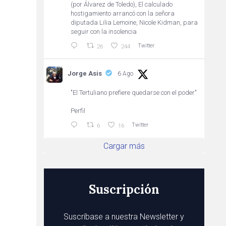
(por Álvarez de Toledo), El calculado
hostigamiento arrancó con la señora
diputada Lilia Lemoine, Nicole Kidman, para
seguir con la insolencia
Twitter
26
244
Jorge Asis
6 Ago
"El Tertuliano prefiere quedarse con el poder"
Perfil
Twitter
6
16
Cargar más
Suscripción
Suscríbase a nuestra Newsletter y