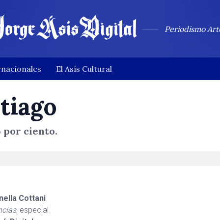
Periodismo Art
rnacionales
El Asís Cultural
tiago
 por ciento.
ella Cottani
ncias
, especial