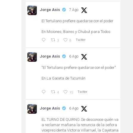
Jorge Asis
7 Ago
El Tertuliano prefiere quedarse con el poder
En Misiones, Baires y Chubut para Todos
Twitter
3
8
Jorge Asis
6 Ago
"El Tertuliano prefiere quedarse con el poder"
En La Gaceta de Tucumán
Twitter
4
15
Jorge Asis
6 Ago
EL TURNO DE QUIRNO. Se desconoce quién va
a reclamar mañana la renuncia de la señora
vicepresidenta Victoria Villarruel, la Cayetana