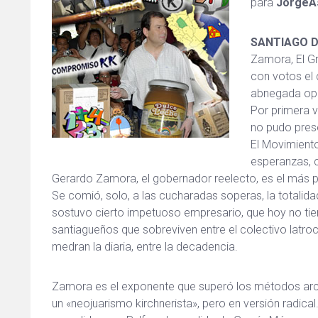
para
JorgeAs
SANTIAGO 
Zamora, El Gr
con votos el 
abnegada opos
Por primera v
no pudo prese
El Movimiento
esperanzas, 
Gerardo Zamora, el gobernador reelecto, es el más p
Se comió, solo, a las cucharadas soperas, la totalid
sostuvo cierto impetuoso empresario, que hoy no tien
santiagueños que sobreviven entre el colectivo latro
medran la diaria, entre la decadencia.
Zamora es el exponente que superó los métodos arca
un «neojuarismo kirchnerista», pero en versión radical