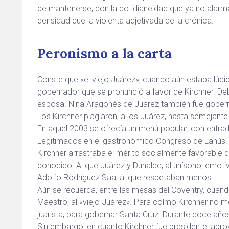
de mantenerse, con la cotidianeidad que ya no alarm
densidad que la violenta adjetivada de la crónica.
Peronismo a la carta
Conste que «el viejo Juárez», cuando aún estaba lúcid
gobernador que se pronunció a favor de Kirchner. Deb
esposa. Nina Aragonés de Juárez también fue gober
Los Kirchner plagiaron, a los Juárez, hasta semejante
En aquel 2003 se ofrecía un menú popular, con entrad
Legitimados en el gastronómico Congreso de Lanús.
Kirchner arrastraba el mérito socialmente favorabl
conocido. Al que Juárez y Duhalde, al unísono, emo
Adolfo Rodríguez Saa, al que respetaban menos.
Aún se recuerda, entre las mesas del Coventry, cuando
Maestro, al «viejo Juárez». Para colmo Kirchner no 
juarista, para gobernar Santa Cruz. Durante doce año
Sin embargo, en cuanto Kirchner fue presidente, apr