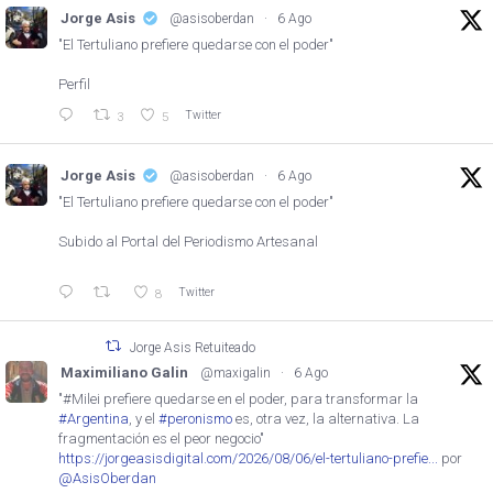
Jorge Asis
@asisoberdan
·
6 Ago
"El Tertuliano prefiere quedarse con el poder"
Perfil
Twitter
3
5
Jorge Asis
@asisoberdan
·
6 Ago
"El Tertuliano prefiere quedarse con el poder"
Subido al Portal del Periodismo Artesanal
Twitter
8
Jorge Asis Retuiteado
Maximiliano Galin
@maxigalin
·
6 Ago
"#Milei prefiere quedarse en el poder, para transformar la
#Argentina
, y el
#peronismo
es, otra vez, la alternativa. La
fragmentación es el peor negocio"
https://jorgeasisdigital.com/2026/08/06/el-tertuliano-prefie...
por
@AsisOberdan