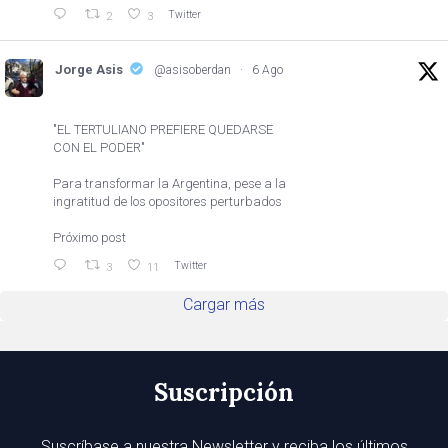
Twitter
2
3
Jorge Asis
@asisoberdan
·
6 Ago
"EL TERTULIANO PREFIERE QUEDARSE
CON EL PODER"
Para transformar la Argentina, pese a la
ingratitud de los opositores perturbados
Próximo post
Twitter
3
11
Cargar más
Suscripción
Suscríbase a nuestra Newsletter y reciba los últimos