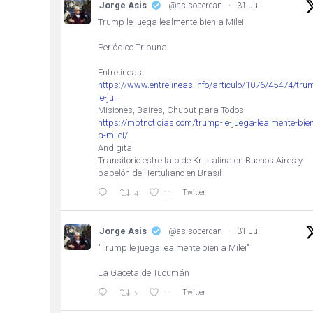
Jorge Asis
@asisoberdan
·
31 Jul
Trump le juega lealmente bien a Milei
Periódico Tribuna
Entrelineas
https://www.entrelineas.info/articulo/1076/45474/tru
le-ju...
Misiones, Baires, Chubut para Todos
https://mptnoticias.com/trump-le-juega-lealmente-bien
a-milei/
Andigital
Transitorio estrellato de Kristalina en Buenos Aires y
papelón del Tertuliano en Brasil
Twitter
4
11
Jorge Asis
@asisoberdan
·
31 Jul
"Trump le juega lealmente bien a Milei"
La Gaceta de Tucumán
Twitter
2
11