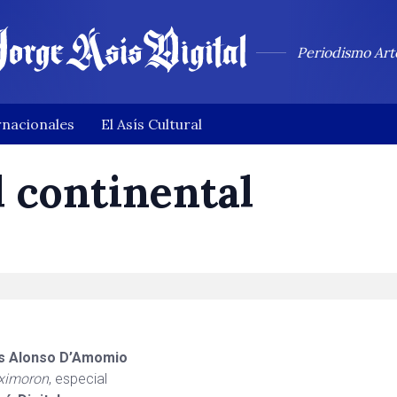
Periodismo Art
rnacionales
El Asís Cultural
d continental
is Alonso D’Amomio
ximoron
, especial