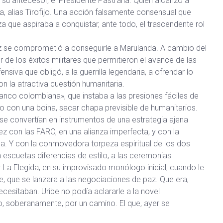
 su antecesor, el Presidente Pastrana. Quien alcanzó a
a, alias Tirofijo. Una acción falsamente consensual que
erza que aspiraba a conquistar, ante todo, el trascendente rol
ez se comprometió a conseguirle a Marulanda. A cambio del
 de los éxitos militares que permitieron el avance de las
siva que obligó, a la guerrilla legendaria, a ofrendar lo
n la atractiva cuestión humanitaria.
franco colombiana», que instaba a las presiones fáciles de
o con una boina, sacar chapa previsible de humanitarios.
 se convertían en instrumentos de una estrategia ajena
 con las FARC, en una alianza imperfecta, y con la
. Y con la conmovedora torpeza espiritual de los dos
 escuetas diferencias de estilo, a las ceremonias
La Elegida, en su improvisado monólogo inicial, cuando le
le, que se lanzara a las negociaciones de paz. Que era,
esitaban. Uribe no podía aclararle a la novel
o, soberanamente, por un camino. El que, ayer se