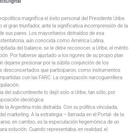
ísDigital
opolítica magnifica el éxito personal del Presidente Uribe.
l gran triunfador, ante la significativa incomprensión de la
e sus pares. Los mayoritarios distraídos de esa
ostentatoria, aún conocida como América Latina.
cipitada del balance, se le debe reconocer, a Uribe, el mérito
ción. Por haberse ajustado a los rigores de su propio plan
in dejarse presionar por la súbita conjunción de los
as desconcertados que participaron, como instrumentos
ompartidas con las FARC. La organización narcoguerrillera
quilación.
del subcontinente lo dejó solo a Uribe, tan sólo, por
sposición ideológica.
de la Argentina más distraída. Con su política vinculada,
el marketing. A la estrategia – llamada en el Portal- de la
arse, en cambio, es la especulación hegemónica de un
ara solución. Cuando representaba, en realidad, el