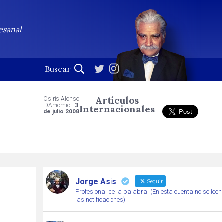
esanal
Artículos
Osiris Alonso
DAmomio -
3
Internacionales
de julio 2008
Jorge Asis
Seguir
Profesional de la palabra. (En esta cuenta no se leen
las notificaciones)