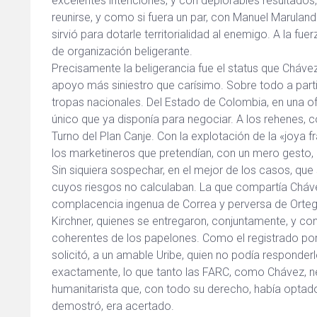
excelentes intenciones, y con deplorables resultados,
reunirse, y como si fuera un par, con Manuel Maruland
sirvió para dotarle territorialidad al enemigo. A la fu
de organización beligerante.
Precisamente la beligerancia fue el status que Cháv
apoyo más siniestro que carísimo. Sobre todo a partir
tropas nacionales. Del Estado de Colombia, en una ofen
único que ya disponía para negociar. A los rehenes, co
Turno del Plan Canje. Con la explotación de la «joya 
los marketineros que pretendían, con un mero gesto, 
Sin siquiera sospechar, en el mejor de los casos, que
cuyos riesgos no calculaban. La que compartía Chávez
complacencia ingenua de Correa y perversa de Ortega
Kirchner, quienes se entregaron, conjuntamente, y con
coherentes de los papelones. Como el registrado por 
solicitó, a un amable Uribe, quien no podía responder
exactamente, lo que tanto las FARC, como Chávez, nec
humanitarista que, con todo su derecho, había optad
demostró, era acertado.