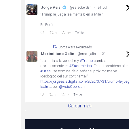
Jorge Asis
@asisoberdan
·
31 Jul
"Trump le juega lealmente bien a Milei"
En Perfil
Twitter
1
12
Jorge Asis Retuiteado
Maximiliano Galin
@maxigalin
·
31 Jul
"La onda a favor del rey
#Trump
cambia
abruptamente en
#Sudamérica
. En las presidenciales
#Brasil
se termina de diseñar el próximo mapa
ideológico del sur continental"
https://jorgeasisdigital.com/2026/07/31/trump-le-jue
lealm...
por
@AsisOberdan
Twitter
3
6
Cargar más