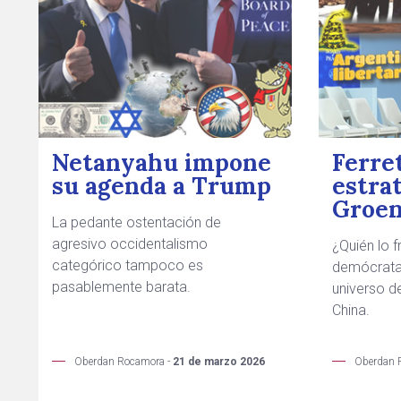
Netanyahu impone
Ferre
su agenda a Trump
estra
Groen
La pedante ostentación de
agresivo occidentalismo
¿Quién lo 
categórico tampoco es
demócratas
pasablemente barata.
universo d
China.
Oberdan Rocamora -
21 de marzo 2026
Oberdan 