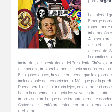
para
JorgeAs
La soledad ge
Emerge como e
mayor parte d
inflamación 
A la hora pre
de la obstina
de rescate. S
humanitarist
indirectos, de la estrategia del Presidente Chávez, c
que avanza, implacablemente, hacia su definitoria ani
En algunos casos, hay que conceder que la diplomacia 
inclaudicable desconocimiento. Más que por la predi
Puede percibirse, sin ir más lejos, en el amateurismo 
hasta la dependencia, hacia los vaivenes transitorios d
improvisación.
Lo que debe irreparablemente conden
Chávez que intentó presentarse como la alternativa p
problema.