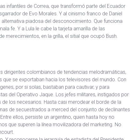
as infantiles de Correa, que transformó parte del Ecuador
sgarrador de Evo Morales. Y al cinismo franco de Daniel
la alternativa piadosa del desconocimiento. Que funciona
la fe. Y a Lula le cabe la tarjeta amarilla de las
merecimientos, en la grilla, el sitial que ocupó Bush.
a los dirigentes colombianos de tendencias melodramáticas,
s que se exportaban hacia los televisores del mundo. Con
genes, por si solas, bastaban para cautivar, y para
as del Operativo Jaque. Los jefes militares, instigados por
s de los necesarios. Hasta casi merodear el borde de la
nas de secuestrados a merced del conjunto de declinantes
 Entre ellos, persiste un argentino, quien hasta hoy no
os que superen la línea movilizadora del marketing. No
ncourt.
o. Y reconocerse la jerarquía de estadista del Presidente