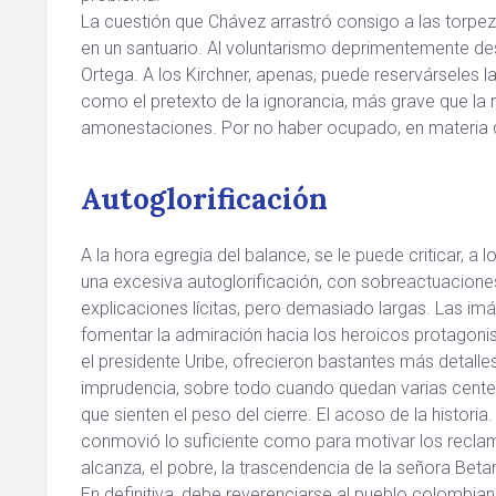
La cuestión que Chávez arrastró consigo a las torpez
en un santuario. Al voluntarismo deprimentemente de
Ortega. A los Kirchner, apenas, puede reservárseles 
como el pretexto de la ignorancia, más grave que la ma
amonestaciones. Por no haber ocupado, en materia de 
Autoglorificación
A la hora egregia del balance, se le puede criticar, 
una excesiva autoglorificación, con sobreactuacione
explicaciones lícitas, pero demasiado largas. Las imá
fomentar la admiración hacia los heroicos protagonist
el presidente Uribe, ofrecieron bastantes más detalle
imprudencia, sobre todo cuando quedan varias cente
que sienten el peso del cierre. El acoso de la historia.
conmovió lo suficiente como para motivar los reclam
alcanza, el pobre, la trascendencia de la señora Beta
En definitiva, debe reverenciarse al pueblo colombian