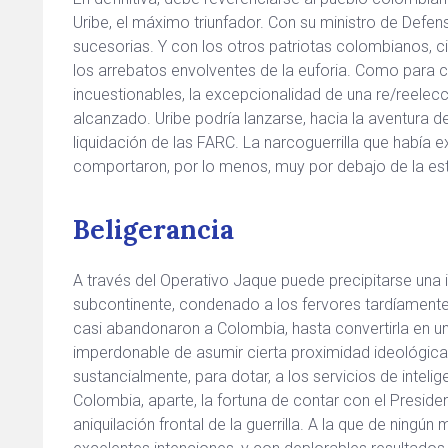
Uribe, el máximo triunfador. Con su ministro de Defen
sucesorias. Y con los otros patriotas colombianos, ci
los arrebatos envolventes de la euforia. Como para co
incuestionables, la excepcionalidad de una re/reelecci
alcanzado. Uribe podría lanzarse, hacia la aventura d
liquidación de las FARC. La narcoguerrilla que había e
comportaron, por lo menos, muy por debajo de la esta
Beligerancia
A través del Operativo Jaque puede precipitarse una int
subcontinente, condenado a los fervores tardíament
casi abandonaron a Colombia, hasta convertirla en una
imperdonable de asumir cierta proximidad ideológic
sustancialmente, para dotar, a los servicios de inteli
Colombia, aparte, la fortuna de contar con el Presid
aniquilación frontal de la guerrilla. A la que de ning