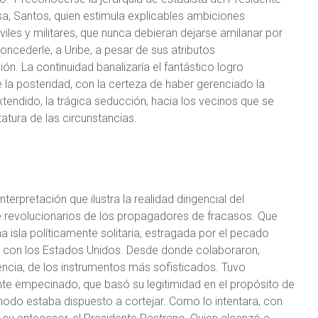
sa, Santos, quien estimula explicables ambiciones
viles y militares, que nunca debieran dejarse amilanar por
ncederle, a Uribe, a pesar de sus atributos
ón. La continuidad banalizaría el fantástico logro
e la posteridad, con la certeza de haber gerenciado la
xtendido, la trágica seducción, hacia los vecinos que se
tura de las circunstancias.
erpretación que ilustra la realidad dirigencial del
e revolucionarios de los propagadores de fracasos. Que
 isla políticamente solitaria, estragada por el pecado
a con los Estados Unidos. Desde donde colaboraron,
gencia, de los instrumentos más sofisticados. Tuvo
ente empecinado, que basó su legitimidad en el propósito de
ún modo estaba dispuesto a cortejar. Como lo intentara, con