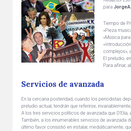
para
JorgeAs
Tiempo de Pr
«Pieza musica
«Música para
«Introducció
complejos», 
El preludio, e
Para afinar, a
Servicios de avanzada
En la cercana posteridad, cuando los periodistas depor
preludio actual, tendrán que referirse, invariablemente, 
A los tres servicios políticos de avanzada que D’Elía,
También, a los innumerables servicios de avanzada de
último favor consistió en instalar, mediáticamente, que