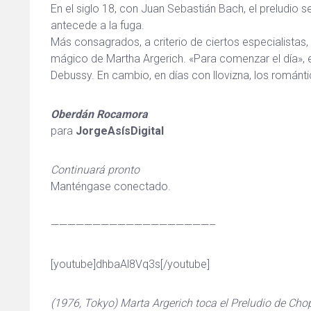
En el siglo 18, con Juan Sebastián Bach, el preludio s
antecede a la fuga.
Más consagrados, a criterio de ciertos especialistas,
mágico de Martha Argerich. «Para comenzar el día», e
Debussy. En cambio, en días con llovizna, los romántic
Oberdán Rocamora
para
JorgeAsísDigital
Continuará pronto
Manténgase conectado.
———————————————————–
[youtube]dhbaAl8Vq3s[/youtube]
(1976, Tokyo) Marta Argerich toca el Preludio de Cho