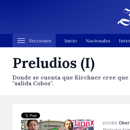
Secciones
Inicio
Nacionales
Inte
Preludios (I)
Donde se cuenta que Kirchner cree que Du
"salida Cobos".
escribe
Ober
Redactor Estr