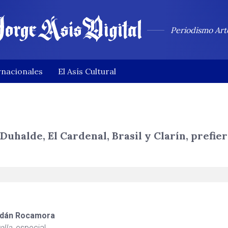
Periodismo Art
rnacionales
El Asís Cultural
halde, El Cardenal, Brasil y Clarín, prefier
dán Rocamora
ella
, especial