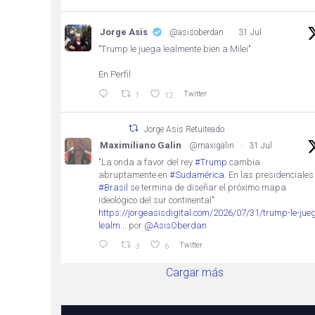
Jorge Asis
@asisoberdan
·
31 Jul
"Trump le juega lealmente bien a Milei"
En Perfil
Twitter
1
12
Jorge Asis Retuiteado
Maximiliano Galin
@maxigalin
·
31 Jul
"La onda a favor del rey
#Trump
cambia
abruptamente en
#Sudamérica
. En las presidenciales
#Brasil
se termina de diseñar el próximo mapa
ideológico del sur continental"
https://jorgeasisdigital.com/2026/07/31/trump-le-jue
lealm...
por
@AsisOberdan
Twitter
3
6
Cargar más