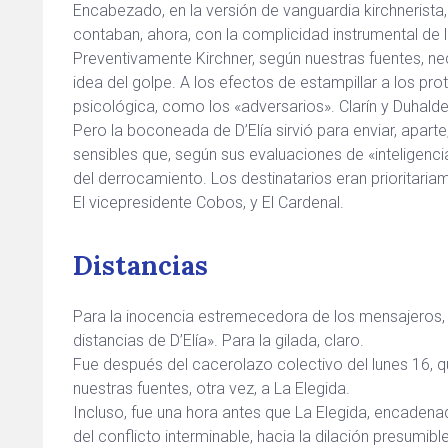
Encabezado, en la versión de vanguardia kirchnerista,
contaban, ahora, con la complicidad instrumental de l
Preventivamente Kirchner, según nuestras fuentes, nece
idea del golpe. A los efectos de estampillar a los prot
psicológica, como los «adversarios». Clarín y Duhalde
Pero la boconeada de D’Elía sirvió para enviar, apart
sensibles que, según sus evaluaciones de «inteligenci
del derrocamiento. Los destinatarios eran prioritaria
El vicepresidente Cobos, y El Cardenal.
Distancias
Para la inocencia estremecedora de los mensajeros, o
distancias de D’Elía». Para la gilada, claro.
Fue después del cacerolazo colectivo del lunes 16, qu
nuestras fuentes, otra vez, a La Elegida.
Incluso, fue una hora antes que La Elegida, encadenad
del conflicto interminable, hacia la dilación presumib