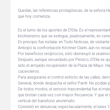
Quedan, las referencias protagónicas, de la señora H
que hoy comienza.
Es el turno de los aportes de D’Elía. Es el represent
kirchnerismo que se extingue, piadosamente, en cer
En principio fue instalar, en Todo Noticias, de visitant
Anticipó la confrontación Kirchner-Clarín, aún no resue
Por beneficios recíprocos, sólo disminuyó la virulencia.
Después, aunque secundado por Pérsico, D’Elía se qu
sido el arrojado recuperador de la Plaza de Mayo. Habi
caceroleros.
Para asegurarse el control estricto de las calles, de
General, donde despacha el señor Parrili. No podían 
De todos modos, el servicio trascendental fue el más 
que brotan cada vez con mayor frecuencia. Y que el se
vertical del transitorio anonimato.
Consistió en denunciar, espectacularmente, el lunes 16