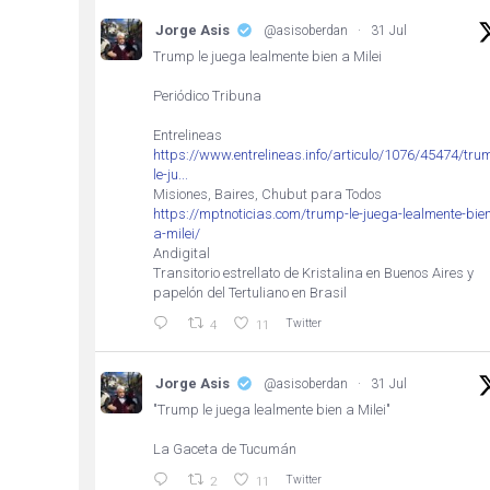
Jorge Asis
@asisoberdan
·
31 Jul
Trump le juega lealmente bien a Milei
Periódico Tribuna
Entrelineas
https://www.entrelineas.info/articulo/1076/45474/tru
le-ju...
Misiones, Baires, Chubut para Todos
https://mptnoticias.com/trump-le-juega-lealmente-bien
a-milei/
Andigital
Transitorio estrellato de Kristalina en Buenos Aires y
papelón del Tertuliano en Brasil
Twitter
4
11
Jorge Asis
@asisoberdan
·
31 Jul
"Trump le juega lealmente bien a Milei"
La Gaceta de Tucumán
Twitter
2
11