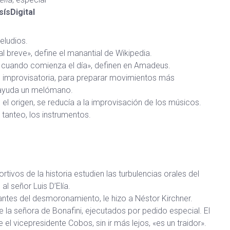
ísDigital
eludios.
l breve», define el manantial de Wikipedia.
 cuando comienza el día», definen en Amadeus.
n improvisatoria, para preparar movimientos más
ayuda un melómano.
n el origen, se reducía a la improvisación de los músicos.
l tanteo, los instrumentos.
tivos de la historia estudien las turbulencias orales del
al señor Luis D’Elía.
 antes del desmoronamiento, le hizo a Néstor Kirchner.
 la señora de Bonafini, ejecutados por pedido especial. El
 el vicepresidente Cobos, sin ir más lejos, «es un traidor».