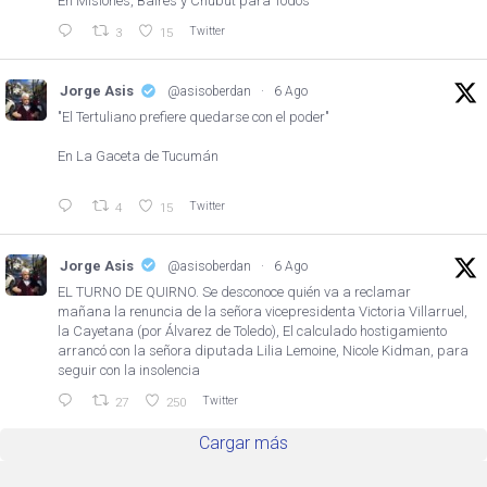
En Misiones, Baires y Chubut para Todos
Twitter
3
15
Jorge Asis
@asisoberdan
·
6 Ago
"El Tertuliano prefiere quedarse con el poder"
En La Gaceta de Tucumán
Twitter
4
15
Jorge Asis
@asisoberdan
·
6 Ago
EL TURNO DE QUIRNO. Se desconoce quién va a reclamar
mañana la renuncia de la señora vicepresidenta Victoria Villarruel,
la Cayetana (por Álvarez de Toledo), El calculado hostigamiento
arrancó con la señora diputada Lilia Lemoine, Nicole Kidman, para
seguir con la insolencia
Twitter
27
250
Cargar más