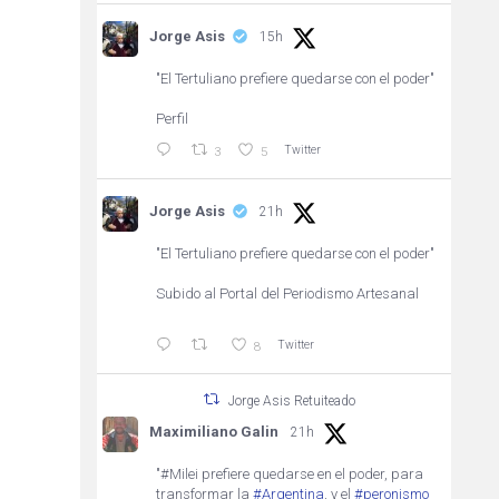
Jorge Asis
15h
"El Tertuliano prefiere quedarse con el poder"
Perfil
Twitter
3
5
Jorge Asis
21h
"El Tertuliano prefiere quedarse con el poder"
Subido al Portal del Periodismo Artesanal
Twitter
8
Jorge Asis Retuiteado
Maximiliano Galin
21h
"#Milei prefiere quedarse en el poder, para
transformar la
#Argentina
, y el
#peronismo