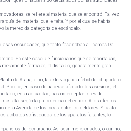
ción, que no habían sido declarados por las autoridades
novadoras, se refiere al material que se encontró. Tal vez
quía del material que le falta. Y por el cual se habría
uvo la merecida categoría de escándalo.
 sinuosas oscuridades, que tanto fascinaban a Thomas Da
iordano. En este caso, de funcionarios que se reportaban,
les meramente formales, al distraído, generalmente gran
a Planta de Arana, o no, la extravagancia febril del chupadero
al. Porque, en caso de haberse afanado, los asesinos, el
itado, en la actualidad, para interceptar miles de
más allá, según la prepotencia del equipo. A los efectos
e la Avenida de los Incas, entre los celulares. Y hasta
los atributos sofisticados, de los aparatos faltantes, lo
s compañeros del conurbano. Así sean mencionados, o aún no,