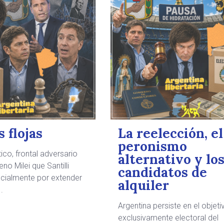
 flojas
La reelección, el
peronismo
tico, frontal adversario
alternativo y lo
o Milei que Santilli
candidatos de
ficialmente por extender
alquiler
.
Argentina persiste en el objeti
exclusivamente electoral del