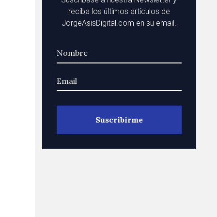
reciba los últimos artículos de
JorgeAsisDigital.com en su email.