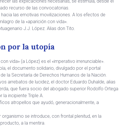
frecer las explicaciones necesarias, se estimula, desde el
tado recurso de las convocatorias.
 hacia las emotivas movilizaciones. A los efectos de
milagro de la «aparición con vida».
tuagenario J.J. López. Alias don Tito.
n por la utopía
con vida» (a López) es el «imperativo irrenunciable».
ía, el documento solidario, divulgado por el portal
ión de la Secretaría de Derechos Humanos de la Nación.
os arrebatos de lucidez, el doctor Eduardo Duhalde, alias
erda, que fuera socio del abogado superior Rodolfo Ortega
 la incipiente Triple A.
ficos atropellos que ayudó, generacionalmente, a
organismo se introduce, con frontal plenitud, en la
producto, a la mentira.