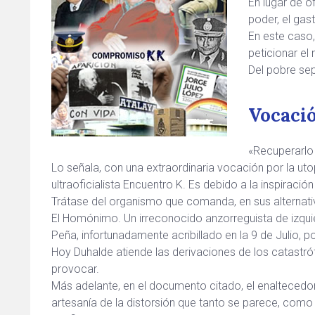
En lugar de o
poder, el gas
En este caso,
peticionar el 
Del pobre sep
Vocació
«Recuperarlo 
Lo señala, con una extraordinaria vocación por la utop
ultraoficialista Encuentro K. Es debido a la inspirac
Trátase del organismo que comanda, en sus alternativ
El Homónimo. Un irreconocido anzorreguista de izqui
Peña, infortunadamente acribillado en la 9 de Julio, por
Hoy Duhalde atiende las derivaciones de los catastró
provocar.
Más adelante, en el documento citado, el enaltecedor 
artesanía de la distorsión que tanto se parece, como 