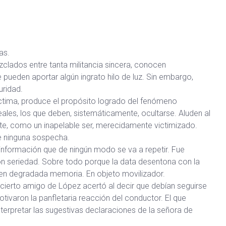
as.
clados entre tanta militancia sincera, conocen
pueden aportar algún ingrato hilo de luz. Sin embargo,
uridad.
ctima, produce el propósito logrado del fenómeno
ales, los que deben, sistemáticamente, ocultarse. Aluden al
e, como un inapelable ser, merecidamente victimizado.
e ninguna sospecha.
 información que de ningún modo se va a repetir. Fue
con seriedad. Sobre todo porque la data desentona con la
a en degradada memoria. En objeto movilizador.
 cierto amigo de López acertó al decir que debían seguirse
tivaron la panfletaria reacción del conductor. El que
terpretar las sugestivas declaraciones de la señora de