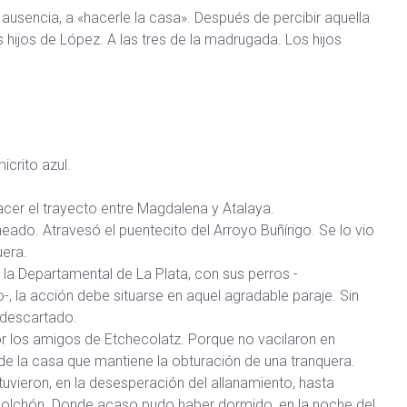
 ausencia, a «hacerle la casa». Después de percibir aquella
os hijos de López. A las tres de la madrugada. Los hijos
icrito azul.
acer el trayecto entre Magdalena y Atalaya.
neado. Atravesó el puentecito del Arroyo Buñírigo. Se lo vio
uera.
 la Departamental de La Plata, con sus perros -
, la acción debe situarse en aquel agradable paraje. Sin
 descartado.
or los amigos de Etchecolatz. Porque no vacilaron en
de la casa que mantiene la obturación de una tranquera.
uvieron, en la desesperación del allanamiento, hasta
un colchón. Donde acaso pudo haber dormido, en la noche del