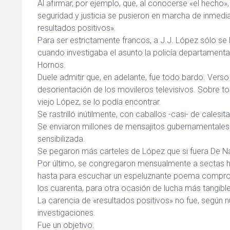
Al afirmar, por ejemplo, que, al conocerse «el hecho»
seguridad y justicia se pusieron en marcha de inmedia
resultados positivos».
Para ser estrictamente francos, a J.J. López sólo se
cuando investigaba el asunto la policía departamenta
Hornos.
Duele admitir que, en adelante, fue todo bardo. Vers
desorientación de los movileros televisivos. Sobre to
viejo López, se lo podía encontrar.
Se rastrilló inútilmente, con caballos -casi- de calesita
Se enviaron millones de mensajitos gubernamentales d
sensibilizada.
Se pegaron más carteles de López que si fuera De N
Por último, se congregaron mensualmente a sectas ho
hasta para escuchar un espeluznante poema compr
los cuarenta, para otra ocasión de lucha más tangible
La carencia de «resultados positivos» no fue, según
investigaciones.
Fue un objetivo.