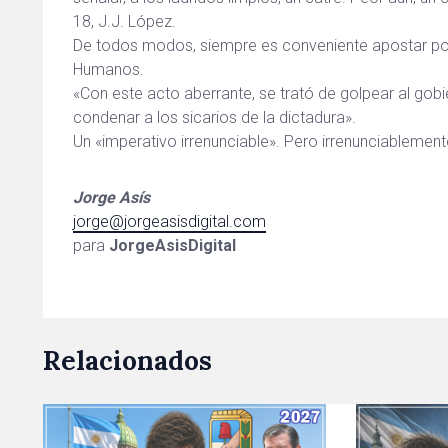
18, J.J. López.
De todos modos, siempre es conveniente apostar por
Humanos.
«Con este acto aberrante, se trató de golpear al gobie
condenar a los sicarios de la dictadura».
Un «imperativo irrenunciable». Pero irrenunciablement
Jorge Asís
jorge@jorgeasisdigital.com
para
JorgeAsisDigital
Relacionados