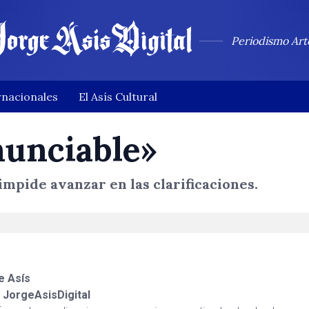
Periodismo Art
rnacionales
El Asís Cultural
nunciable»
mpide avanzar en las clarificaciones.
e Asís
a
JorgeAsisDigital