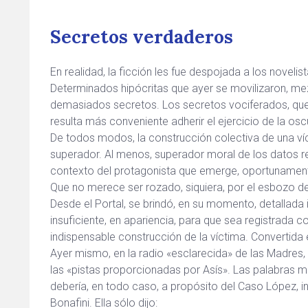
Secretos verdaderos
En realidad, la ficción les fue despojada a los novelist
Determinados hipócritas que ayer se movilizaron, mez
demasiados secretos. Los secretos vociferados, que 
resulta más conveniente adherir el ejercicio de la osc
De todos modos, la construcción colectiva de una ví
superador. Al menos, superador moral de los datos re
contexto del protagonista que emerge, oportunament
Que no merece ser rozado, siquiera, por el esbozo d
Desde el Portal, se brindó, en su momento, detallada
insuficiente, en apariencia, para que sea registrada 
indispensable construcción de la víctima. Convertid
Ayer mismo, en la radio «esclarecida» de las Madres,
las «pistas proporcionadas por Asís». Las palabras mo
debería, en todo caso, a propósito del Caso López, in
Bonafini. Ella sólo dijo: