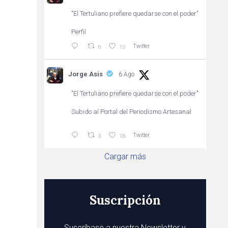
"El Tertuliano prefiere quedarse con el poder"
Perfil
Twitter
6
15
Jorge Asis
6 Ago
"El Tertuliano prefiere quedarse con el poder"
Subido al Portal del Periodismo Artesanal
Twitter
3
18
Cargar más
Suscripción
Suscríbase a nuestra Newsletter y