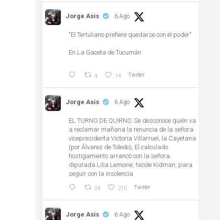
Jorge Asis
6 Ago
"El Tertuliano prefiere quedarse con el poder"
En La Gaceta de Tucumán
Twitter
4
14
Jorge Asis
6 Ago
EL TURNO DE QUIRNO. Se desconoce quién va
a reclamar mañana la renuncia de la señora
vicepresidenta Victoria Villarruel, la Cayetana
(por Álvarez de Toledo), El calculado
hostigamiento arrancó con la señora
diputada Lilia Lemoine, Nicole Kidman, para
seguir con la insolencia
Twitter
24
215
Jorge Asis
6 Ago