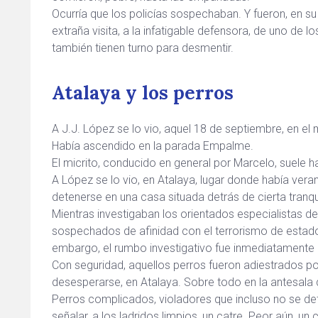
Ocurría que los policías sospechaban. Y fueron, en su
extraña visita, a la infatigable defensora, de uno de l
también tienen turno para desmentir.
Atalaya y los perros
A J.J. López se lo vio, aquel 18 de septiembre, en el m
Había ascendido en la parada Empalme.
El micrito, conducido en general por Marcelo, suele h
A López se lo vio, en Atalaya, lugar donde había vera
detenerse en una casa situada detrás de cierta tranq
Mientras investigaban los orientados especialistas de
sospechados de afinidad con el terrorismo de estado-
embargo, el rumbo investigativo fue inmediatamente
Con seguridad, aquellos perros fueron adiestrados p
desesperarse, en Atalaya. Sobre todo en la antesala 
Perros complicados, violadores que incluso no se det
señalar, a los ladridos limpios, un catre. Peor aún, 