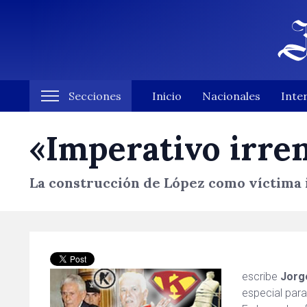
Secciones
Inicio
Nacionales
Inte
«Imperativo irre
La construcción de López como víctima i
escribe
Jorg
especial par