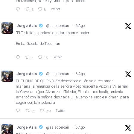
En Misiones, Baires y Chubut para Todos
Twitter
3
8
Jorge Asis
@asisoberdan
·
6 Ago
"El Tertuliano prefiere quedarse con el poder"
En La Gaceta de Tucumán
Twitter
4
15
Jorge Asis
@asisoberdan
·
6 Ago
EL TURNO DE QUIRNO. Se desconoce quién va a reclamar
mañana la renuncia de la señora vicepresidenta Victoria Villarruel,
la Cayetana (por Álvarez de Toledo), El calculado hostigamiento
arrancó con la señora diputada Lilia Lemoine, Nicole Kidman, para
seguir con la insolencia
Twitter
26
244
Jorge Asis
@asisoberdan
·
6 Ago