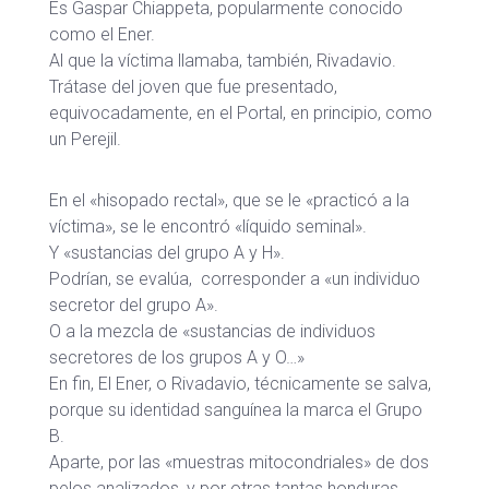
Es Gaspar Chiappeta, popularmente conocido
como el Ener.
Al que la víctima llamaba, también, Rivadavio.
Trátase del joven que fue presentado,
equivocadamente, en el Portal, en principio, como
un Perejil.
En el «hisopado rectal», que se le «practicó a la
víctima», se le encontró «líquido seminal».
Y «sustancias del grupo A y H».
Podrían, se evalúa, corresponder a «un individuo
secretor del grupo A».
O a la mezcla de «sustancias de individuos
secretores de los grupos A y O…»
En fin, El Ener, o Rivadavio, técnicamente se salva,
porque su identidad sanguínea la marca el Grupo
B.
Aparte, por las «muestras mitocondriales» de dos
pelos analizados, y por otras tantas honduras