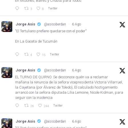
En Misiones, Baires y Chubut para Todos
Twitter
3
8
Jorge Asis
@asisoberdan
·
6 Ago
"El Tertuliano prefiere quedarse con el poder"
En La Gaceta de Tucumán
Twitter
4
15
Jorge Asis
@asisoberdan
·
6 Ago
EL TURNO DE QUIRNO. Se desconoce quién va a reclamar
mañana la renuncia de la señora vicepresidenta Victoria Villarruel,
la Cayetana (por Álvarez de Toledo), El calculado hostigamiento
arrancó con la señora diputada Lilia Lemoine, Nicole Kidman, para
seguir con la insolencia
Twitter
26
244
Jorge Asis
@asisoberdan
·
6 Ago