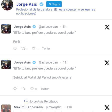
Jorge Asis
Seguir
Profesional de la palabra. (En esta cuenta no se leen las
notificaciones)
Jorge Asis
@asisoberdan
·
5h
"El Tertuliano prefiere quedarse con el poder"
Perfil
Twitter
3
5
Jorge Asis
@asisoberdan
·
11h
"El Tertuliano prefiere quedarse con el poder"
Subido al Portal del Periodismo Artesanal
Twitter
8
Jorge Asis Retuiteado
Maximiliano Galin
@maxigalin
·
11h