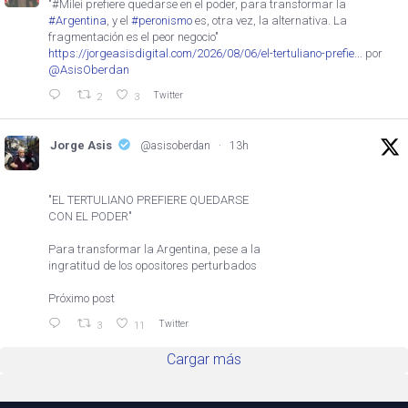
"#Milei prefiere quedarse en el poder, para transformar la
#Argentina
, y el
#peronismo
es, otra vez, la alternativa. La
fragmentación es el peor negocio"
https://jorgeasisdigital.com/2026/08/06/el-tertuliano-prefie...
por
@AsisOberdan
Twitter
2
3
Jorge Asis
@asisoberdan
·
13h
"EL TERTULIANO PREFIERE QUEDARSE
CON EL PODER"
Para transformar la Argentina, pese a la
ingratitud de los opositores perturbados
Próximo post
Twitter
3
11
Cargar más